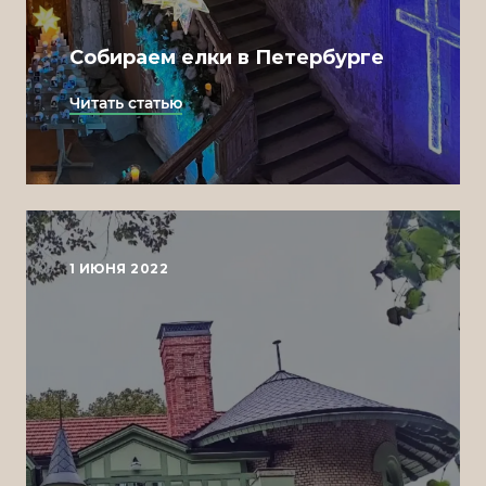
Собираем елки в Петербурге
Читать статью
Design
Nick Adams
Development
Kamil Sometimes
1 ИЮНЯ 2022
Management
Darina Yurina