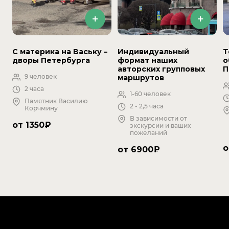
С материка на Ваську –
Индивидуальный
Т
дворы Петербурга
формат наших
о
авторских групповых
П
9 человек
маршрутов
2 часа
1-60 человек
Памятник Василию
2 - 2,5 часа
Корчмину
В зависимости от
от 1350₽
экскурсии и ваших
пожеланий
о
от 6900₽