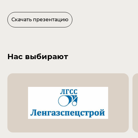
Скачать презентацию
Design
Nick Adams
Development
Нас выбирают
Kamil Sometimes
Management
Darina Yurina