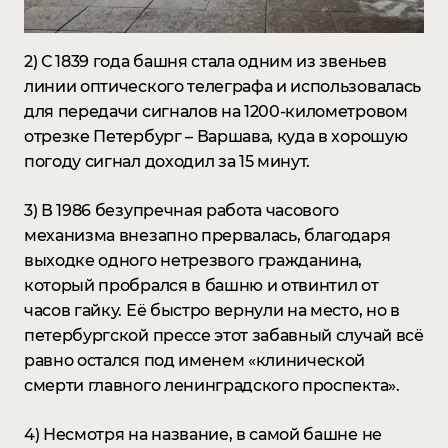
2) С 1839 года башня стала одним из звеньев
линии оптического телеграфа и использовалась
для передачи сигналов на 1200-километровом
отрезке Петербург – Варшава, куда в хорошую
погоду сигнал доходил за 15 минут. ⠀
3) В 1986 безупречная работа часового
механизма внезапно прервалась, благодаря
выходке одного нетрезвого гражданина,
который пробрался в башню и отвинтил от
часов гайку. Её быстро вернули на место, но в
петербургской прессе этот забавный случай всё
равно остался под именем «клинической
смерти главного ленинградского проспекта». ⠀
4) Несмотря на название, в самой башне не