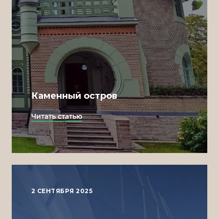
Design
Nick Adams
Development
Kamil Sometimes
Management
Каменный остров
Darina Yurina
Читать статью
2 СЕНТЯБРЯ 2025