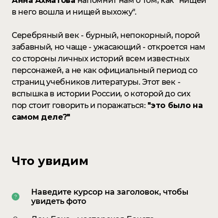
Анна Ахматова
напомнит нам о том, как "нищей
в него вошла и нищей выхожу".
Серебряный век - бурный, непокорный, порой
забавный, но чаще - ужасающий - откроется нам
со стороны личных историй всем известных
персонажей, а не как официальный период со
страниц учебников литературы. Этот век -
вспышка в истории России, о которой до сих
пор стоит говорить и поражаться:
"это было на
самом деле?"
Что увидим
Design
Nick Adams
Наведите курсор на заголовок, чтобы
увидеть фото
Development