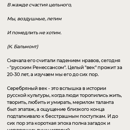
В жажде счастия цельного,
Мы, воздушные, летим
И помедлить не хотим.
(К. Бальмонт)
Сначала его считали падением нравов, сегодня
- "русским Ренессансом". Целый "век" прожит за
20-30 лет, а изучаем мы его до сих пор.
Серебряный век - это вспышка в истории
русской культуры, когда люди торопились жить,
творить, любить и умирать, мерилом таланта
был эпатаж, а ощущение близкого конца
подталкивало к бесстрашным поступкам. И до
сих пор эта короткая эпоха полна загадок и