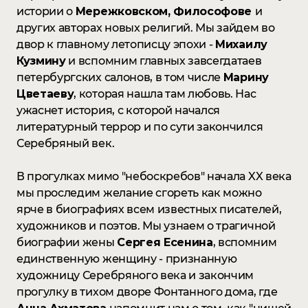
истории о
Мережковском, Философове
и
других авторах новых религий. Мы зайдем во
двор к главному летописцу эпохи -
Михаилу
Кузмину
и вспомним главных завсегдатаев
петербургских салонов, в том числе
Марину
Цветаеву
, которая нашла там любовь. Нас
ужаснет история, с которой начался
литературный террор и по сути закончился
Серебряный век.
В прогулках мимо "небоскребов" начала XX века
мы проследим желание сгореть как можно
ярче в биографиях всем известных писателей,
художников и поэтов. Мы узнаем о трагичной
биографии жены
Сергея Есенина
, вспомним
единственную женщину - признанную
художницу Серебряного века и закончим
прогулку в тихом дворе Фонтанного дома, где