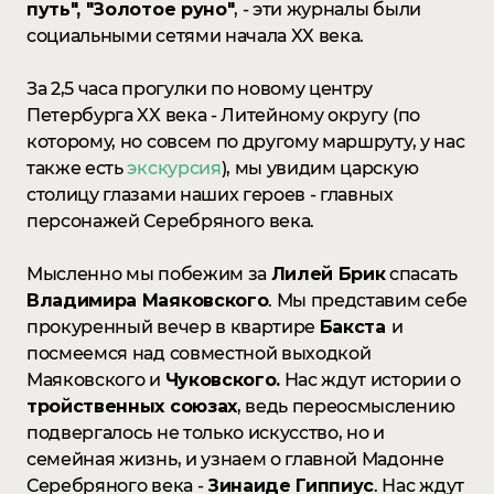
путь", "Золотое руно"
, - эти журналы были
социальными сетями начала XX века.
За 2,5 часа прогулки по новому центру
Петербурга XX века - Литейному округу (по
которому, но совсем по другому маршруту, у нас
также есть
экскурсия
), мы увидим царскую
столицу глазами наших героев - главных
персонажей Серебряного века.
Мысленно мы побежим за
Лилей Брик
спасать
Владимира Маяковского
. Мы представим себе
прокуренный вечер в квартире
Бакста
и
посмеемся над совместной выходкой
Маяковского и
Чуковского.
Нас ждут истории о
тройственных союзах
, ведь переосмыслению
подвергалось не только искусство, но и
семейная жизнь, и узнаем о главной Мадонне
Серебряного века -
Зинаиде Гиппиус
. Нас ждут