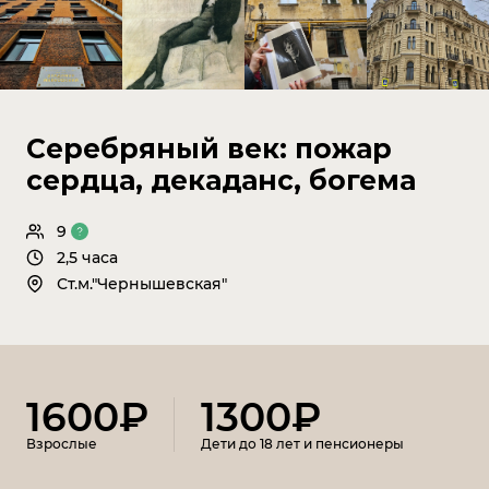
Серебряный век: пожар
сердца, декаданс, богема
9
2,5 часа
Ст.м."Чернышевская"
1600₽
1300₽
Взрослые
Дети до 18 лет и пенсионеры