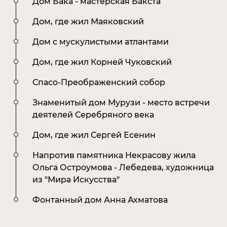
Kamil Sometimes
Дом Бака - мастерская Бакста
Дом, где жил Маяковский
Management
Darina Yurina
Дом с мускулистыми атлантами
Дом, где жил Корней Чуковский
Спасо-Преображенский собор
Знаменитый дом Мурузи - место встречи
деятелей Серебряного века
Дом, где жил Сергей Есенин
Напротив памятника Некрасову жила
Ольга Остроумова - Лебедева, художница
из "Мира Искусства"
Фонтанный дом Анна Ахматова