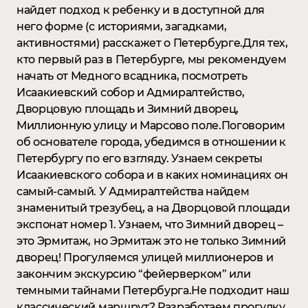
найдет подход к ребенку и в доступной для
него форме (с историями, загадками,
активностями) расскажет о Петербурге.Для тех,
кто первый раз в Петербурге, мы рекомендуем
начать от Медного всадника, посмотреть
Исаакиевский собор и Адмиралтейство,
Дворцовую площадь и Зимний дворец,
Миллионную улицу и Марсово поле.Поговорим
об основателе города, убедимся в отношении к
Петербургу по его взгляду. Узнаем секреты
Исаакиевского собора и в каких номинациях он
самый-самый. У Адмиралтейства найдем
знаменитый трезубец, а на Дворцовой площади
экспонат номер 1. Узнаем, что Зимний дворец –
это Эрмитаж, но Эрмитаж это не только Зимний
дворец! Прогуляемся улицей миллионеров и
закончим экскурсию “фейерверком” или
темными тайнами Петербурга.Не подходит наш
классический маршрут? Разработаем прогулку