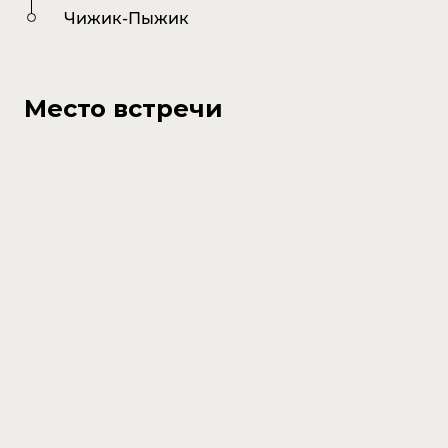
Development
Чижик-Пыжик
Kamil Sometimes
Management
Место встречи
Darina Yurina