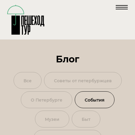
Блог
Все
Советы от петербуржцев
О Петербурге
События
Mузеи
Быт